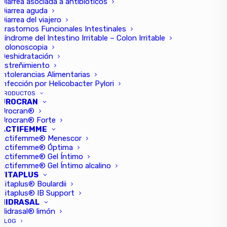
Diarrea asociada a antibióticos
Diarrea aguda
Diarrea del viajero
by PlusQuam Pharma
Trastornos Funcionales Intestinales
Síndrome del Intestino Irritable – Colon Irritable
Colonoscopia
Deshidratación
Estreñimiento
Intolerancias Alimentarias
Infección por Helicobacter Pylori
PRODUCTOS
UROCRAN
Urocran®
Urocran® Forte
ACTIFEMME
Actifemme® Menescor
Actifemme® Óptima
Actifemme® Gel Íntimo
Actifemme® Gel Íntimo alcalino
VITAPLUS
Vitaplus® Boulardii
Vitaplus® IB Support
HIDRASAL
Hidrasal® limón
BLOG