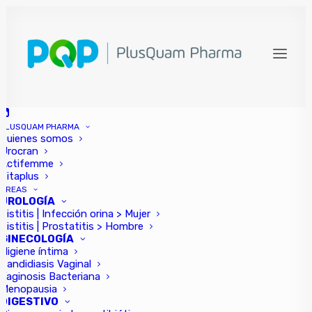
PLUSQUAM PHARMA
Quienes somos
Urocran
Actifemme
Vitaplus
ÁREAS
UROLOGÍA
Cistitis | Infección orina > Mujer
Cistitis | Prostatitis > Hombre
6 consejos para cuidar
GINECOLOGÍA
el intestino en verano
Higiene íntima
Candidiasis Vaginal
Vaginosis Bacteriana
6 consejos para cuidar el intestino en
Menopausia
DIGESTIVO
verano