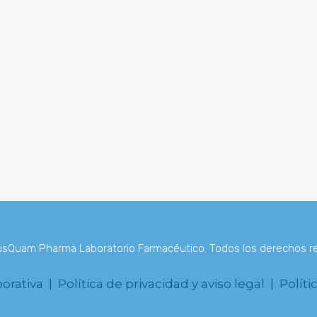
PRODUCTOS
sQuam Pharma Laboratorio Farmacéutico. Todos los derechos r
porativa |
Política de privacidad y aviso legal |
Políti