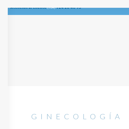
Atención al cliente
(+34)
924 20 40 93
PL
PLUSQUAM PHARMA
GINECOLOGÍA