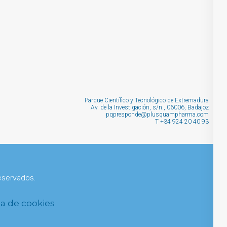
PARTNERING
Parque Científico y Tecnológico de Extremadura
Av. de la Investigación, s/n., 06006, Badajoz
pqpresponde@plusquampharma.com
T
+34 924 20 40 93
eservados.
ca de cookies