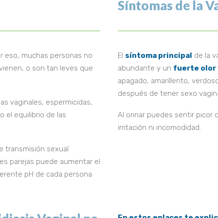
Síntomas de la V
or eso, muchas personas no
El
síntoma principal
de la v
vienen, o son tan leves que
abundante y un
fuerte olor
apagado, amarillento, verdoso
después de tener sexo vagina
has vaginales, espermicidas,
 el equilibrio de las
Al orinar puedes sentir pico
irritación ni incomodidad.
e transmisión sexual
ples parejas puede aumentar el
diferente pH de cada persona
En estos enlaces te expli