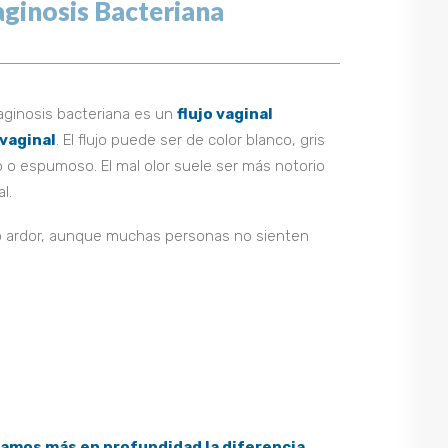
aginosis Bacteriana
aginosis bacteriana es un
flujo vaginal
 vaginal
. El flujo puede ser de color blanco, gris
 o espumoso. El mal olor suele ser más notorio
l.
r o ardor, aunque muchas personas no sienten
camos más en profundidad la diferencia