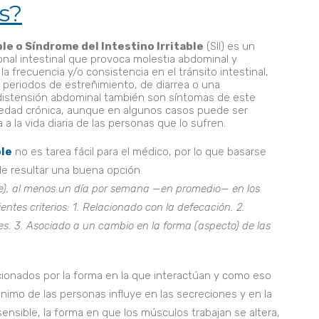
es?
ble o Síndrome del Intestino Irritable
(SII) es un
onal intestinal que provoca molestia abdominal y
la frecuencia y/o consistencia en el tránsito intestinal,
periodos de estreñimiento, de diarrea o una
distensión abdominal también son síntomas de este
rmedad crónica, aunque en algunos casos puede ser
 la vida diaria de las personas que lo sufren.
ble
no es tarea fácil para el médico, por lo que basarse
e resultar una buena opción.
e), al menos un día por semana —en promedio— en los
ntes criterios: 1. Relacionado con la defecación. 2.
s. 3. Asociado a un cambio en la forma (aspecto) de las
acionados por la forma en la que interactúan y como eso
ánimo de las personas influye en las secreciones y en la
sensible, la forma en que los músculos trabajan se altera,