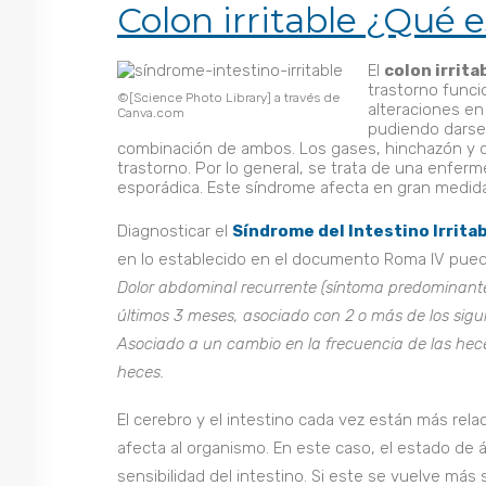
Colon irritable ¿Qué 
El
colon irrita
trastorno funci
©[Science Photo Library] a través de
alteraciones en 
Canva.com
pudiendo darse 
combinación de ambos. Los gases, hinchazón y 
trastorno. Por lo general, se trata de una enfe
esporádica. Este síndrome afecta en gran medida a
Diagnosticar el
Síndrome del Intestino Irrita
en lo establecido en el documento Roma IV pued
Dolor abdominal recurrente (síntoma predominant
últimos 3 meses, asociado con 2 o más de los siguie
Asociado a un cambio en la frecuencia de las hece
heces.
El cerebro y el intestino cada vez están más rel
afecta al organismo. En este caso, el estado de 
sensibilidad del intestino. Si este se vuelve más 