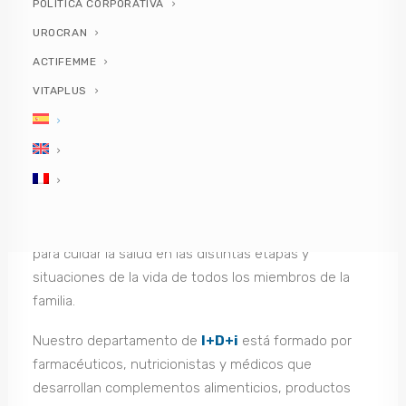
POLÍTICA CORPORATIVA
PlusQuam Pharma es una compañía
UROCRAN
innovadora que desde 2011 es líder
ACTIFEMME
en el desarrollo e innovación de
VITAPLUS
productos destinados a mejorar la
Calidad de Vida y la Salud de las
Personas.
Invertimos en Investigación, Desarrollo e Innovación
para cuidar la salud en las distintas etapas y
situaciones de la vida de todos los miembros de la
familia.
Nuestro departamento de
I+D+i
está formado por
farmacéuticos, nutricionistas y médicos que
desarrollan complementos alimenticios, productos