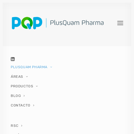
INNOVACIÓN
QUE
PREVIENE Y
CUIDA
PLUSQUAM PHARMA
ÁREAS
QUIÉNES
PRODUCTOS
SOMOS
BLOG
PlusQuam Pharma, líder en el desarrollo e
CONTACTO
innovación de productos
RSC