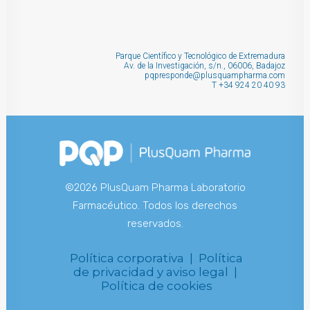
Parque Científico y Tecnológico de Extremadura
Av. de la Investigación, s/n., 06006, Badajoz
pqpresponde@plusquampharma.com
T
+34 924 20 40 93
©2026 PlusQuam Pharma Laboratorio
Farmacéutico. Todos los derechos
reservados.
Política corporativa |
Política
de privacidad y aviso legal |
Política de cookies