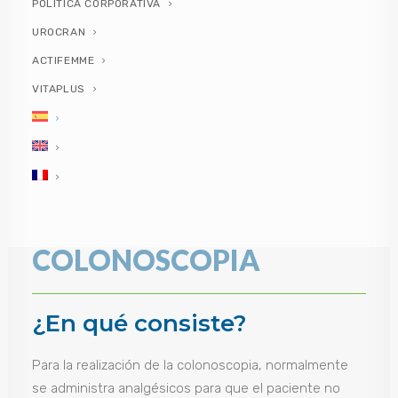
delgado (íleon).
POLÍTICA CORPORATIVA
UROCRAN
Para su realización se inserta un
colonoscopio,
tubo
ACTIFEMME
largo y flexible que lleva incorporado una cámara en el
extremo, por el recto. A través de la cámara el equipo
VITAPLUS
sanitario puede ver todo el colon del paciente
llegando hasta el íleon.
DIGESTIVO
COLONOSCOPIA
¿En qué consiste?
Para la realización de la colonoscopia, normalmente
se administra analgésicos para que el paciente no