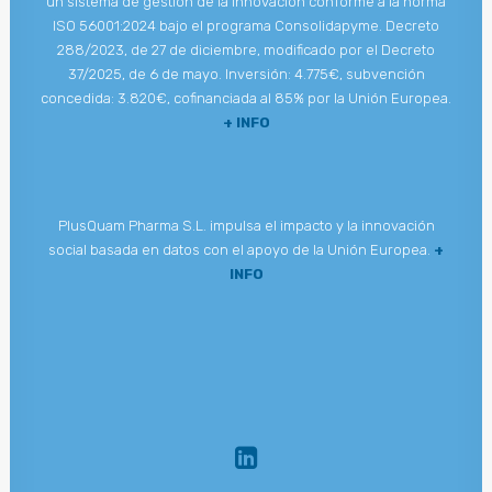
un sistema de gestión de la innovación conforme a la norma
ISO 56001:2024 bajo el programa Consolidapyme. Decreto
288/2023, de 27 de diciembre, modificado por el Decreto
37/2025, de 6 de mayo. Inversión: 4.775€, subvención
concedida: 3.820€, cofinanciada al 85% por la Unión Europea.
+ INFO
PlusQuam Pharma S.L. impulsa el impacto y la innovación
social basada en datos con el apoyo de la Unión Europea.
+
INFO