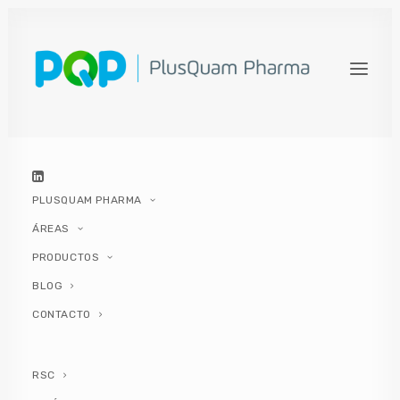
TODO LO QUE TIENES QUE
SABER SOBRE EL RESVERATROL
28 ABRIL, 2022
|
IN
MUJER
|
BY
PLUSQUAM PHARMA
PLUSQUAM PHARMA
ÁREAS
PRODUCTOS
BLOG
CONTACTO
Contenidos del artículo
RSC