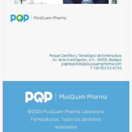
Parque Científico y Tecnológico de Extremadura
Av. de la Investigación, s/n., 06006, Badajoz
pqpresponde@plusquampharma.com
T
+34 924 20 40 93
©2026 PlusQuam Pharma Laboratorio
Farmacéutico. Todos los derechos
reservados.