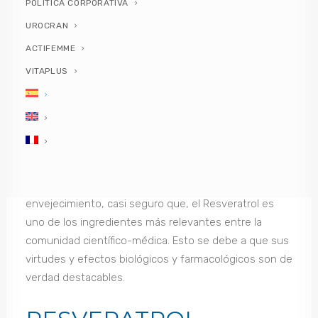
Todo lo que tienes que saber sobre el
POLÍTICA CORPORATIVA
RESVERATROL
UROCRAN
RESVERATROL, FUENTE DE JUVENTUD
SOLUCIÓN CON RESVERATROL EN EL MERCADO
ACTIFEMME
VITAPLUS
Todo lo que tienes que
saber sobre el
RESVERATROL
En lo que se refiere a la lucha contra el
envejecimiento, casi seguro que, el Resveratrol es
uno de los ingredientes más relevantes entre la
comunidad científico-médica. Esto se debe a que sus
virtudes y efectos biológicos y farmacológicos son de
verdad destacables.