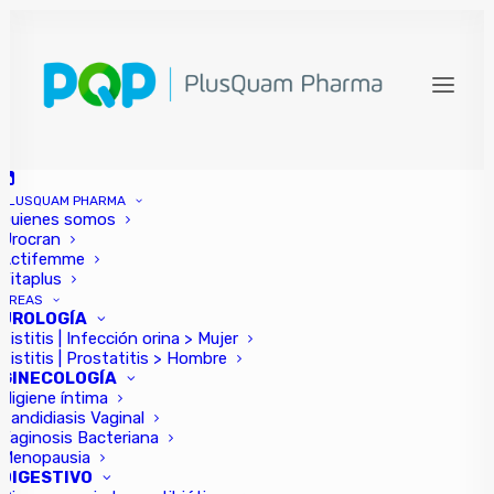
UROCRAN® RAPID: UNA
NUEVA GENERACIÓN EN EL
ABORDAJE INTEGRAL DE LA
CISTITIS AGUDA
PLUSQUAM PHARMA
Quienes somos
Urocran
18 FEBRERO, 2026
|
IN
GAMA UROCRAN
,
SIN CATEGORIZAR
,
CISTITIS
,
UROCRAN
|
BY
PLUSQUAM PHARMA
Actifemme
Vitaplus
ÁREAS
UROLOGÍA
Cistitis | Infección orina > Mujer
Cistitis | Prostatitis > Hombre
GINECOLOGÍA
Higiene íntima
Candidiasis Vaginal
La cistitis aguda no complicada continúa siendo uno
Vaginosis Bacteriana
de los procesos infecciosos más prevalentes en la
Menopausia
DIGESTIVO
práctica clínica ambulatoria. El mecanismo de la