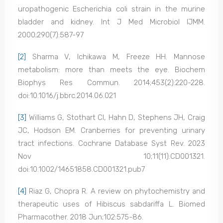
uropathogenic Escherichia coli strain in the murine
bladder and kidney. Int J Med Microbiol IJMM.
2000;290(7):587-97
[2]
Sharma V, Ichikawa M, Freeze HH. Mannose
metabolism: more than meets the eye. Biochem
Biophys Res Commun. 2014;453(2):220-228.
doi:10.1016/j.bbrc.2014.06.021
[3]
Williams G, Stothart CI, Hahn D, Stephens JH, Craig
JC, Hodson EM. Cranberries for preventing urinary
tract infections. Cochrane Database Syst Rev. 2023
Nov 10;11(11):CD001321.
doi:10.1002/14651858.CD001321.pub7
[4]
Riaz G, Chopra R. A review on phytochemistry and
therapeutic uses of Hibiscus sabdariffa L. Biomed
Pharmacother. 2018 Jun;102:575-86.