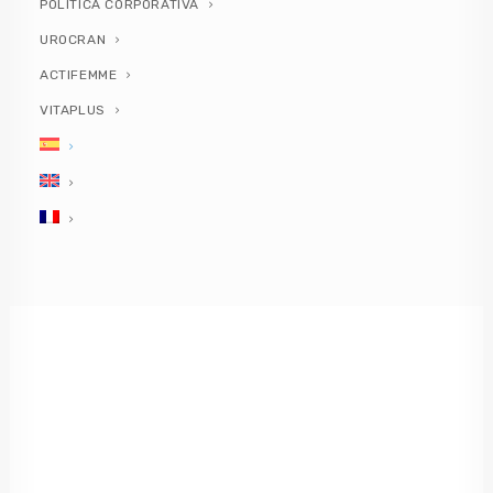
POLÍTICA CORPORATIVA
mejorarla
UROCRAN
ACTIFEMME
by PlusQuam Pharma
VITAPLUS