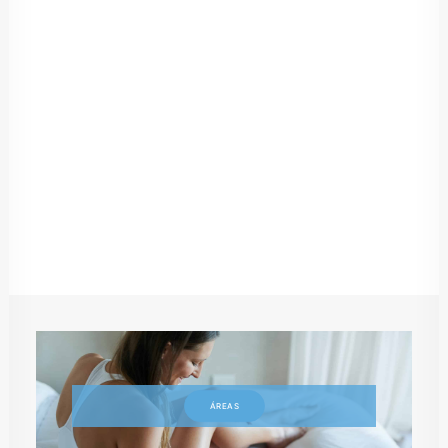
Actifemme® DÚO ¿Cómo actúa?
Actifemme® DÚO es útil para la prevención
y como coadyuvante al tratamiento de
infecciones vaginales de origen
bacteriano…
by PlusQuam Pharma
ÁREAS