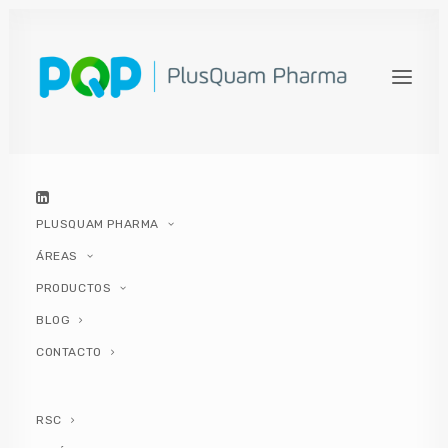
¿QUÉ DICE EL PH VAGINAL
SOBRE TU SALUD?
17 FEBRERO, 2021
|
IN
MUJER
,
HIGIENE ÍNTIMA
|
BY
PLUSQUAM
PHARMA
PLUSQUAM PHARMA
ÁREAS
PRODUCTOS
BLOG
CONTACTO
Contenidos del artículo
RSC