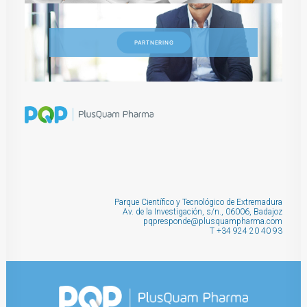
PARTNERING
Parque Científico y Tecnológico de Extremadura
Av. de la Investigación, s/n., 06006, Badajoz
pqpresponde@plusquampharma.com
T
+34 924 20 40 93