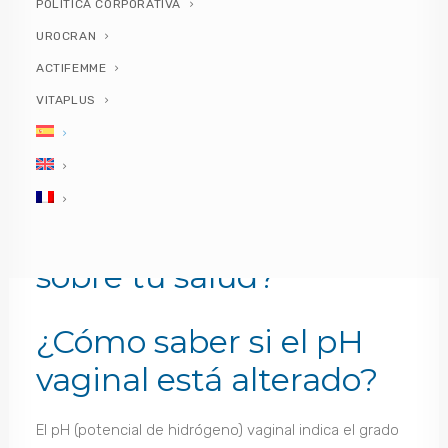
pH vaginal ¿Qué dice sobre tu salud?
POLÍTICA CORPORATIVA
¿Cómo saber si el pH vaginal está alterado?
UROCRAN
Tipos de pH vaginal
Síntomas de alteración del pH Vaginal
ACTIFEMME
Cambios en el flujo vaginal.
VITAPLUS
Picor vaginal.
Sequedad vaginal.
Disuria (molestias al orinar).
Causas de pH vaginal alterado
pH vaginal ¿Qué dice
sobre tu salud?
¿Cómo saber si el pH
vaginal está alterado?
El pH (potencial de hidrógeno) vaginal indica el grado