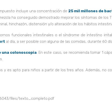
mpuesto incluye una concentración de
25 mil millones de bac
ezcla ha conseguido demostrado mejorar los síntomas de los T
minal, hinchazón, distensión y/o alteración de los hábitos intestin
rnos funcionales intestinales o el síndrome de intestino irrita
ort
al día, a ser posible con alguna de las comidas, durante 60 dí
 una colonoscopia
. En este caso, se recomienda tomar 1 cáp
s.
os y es apto para niños a partir de los tres años. Además, no c
d/76043/files/texto_completo.pdf