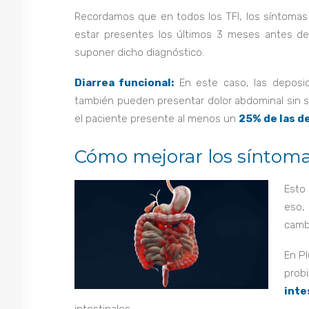
Recordamos que en todos los TFI, los síntoma
estar presentes los últimos 3 meses antes del
suponer dicho diagnóstico.
Diarrea funcional:
En este caso, las deposici
también pueden presentar dolor abdominal sin ser
el paciente presente al menos un
25% de las d
Cómo mejorar los síntom
Esto
eso,
camb
En P
prob
inte