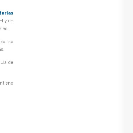
terias
FI y en
ales.
ble, se
as.
sula de
ontiene