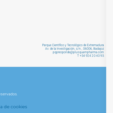
PARTNERING
Parque Científico y Tecnológico de Extremadura
Av. de la Investigación, s/n., 06006, Badajoz
pqpresponde@plusquampharma.com
T
+34 924 20 40 93
eservados.
ca de cookies