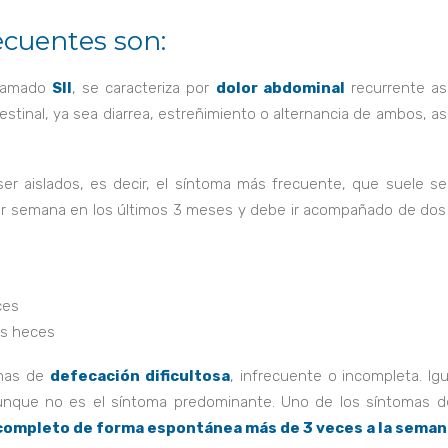
ecuentes son:
lamado
SII
, se caracteriza por
dolor abdominal
recurrente as
estinal, ya sea diarrea, estreñimiento o alternancia de ambos, a
er aislados, es decir, el síntoma más frecuente, que suele se
or semana en los últimos 3 meses y debe ir acompañado de dos
ces
as heces
mas de
defecación dificultosa
, infrecuente o incompleta. Ig
 aunque no es el síntoma predominante. Uno de los síntomas d
 completo de forma espontánea más de 3 veces a la seman