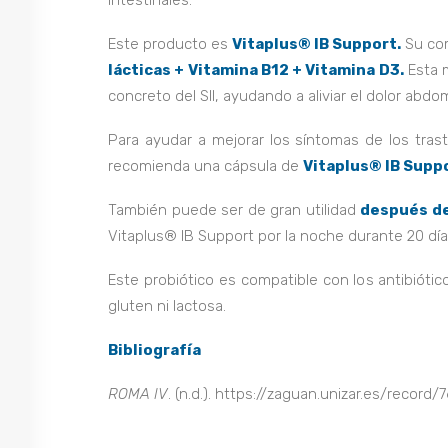
intestinales.
Este producto es
Vitaplus® IB Support.
Su co
lácticas + Vitamina B12 + Vitamina D3.
Esta m
concreto del SII, ayudando a aliviar el dolor abdo
Para ayudar a mejorar los síntomas de los trasto
recomienda una cápsula de
Vitaplus® IB Supp
También puede ser de gran utilidad
después de
Vitaplus® IB Support por la noche durante 20 día
Este probiótico es compatible con los antibiótic
gluten ni lactosa.
Bibliografía
ROMA IV
. (n.d.). https://zaguan.unizar.es/recor