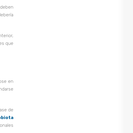
 deben
debería
terior,
 es que
dose en
ndarse
ase de
biota
onales