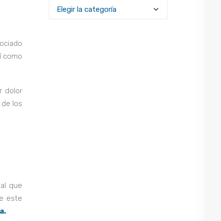
Categories
ociado
sí como
r dolor
 de los
ual que
e este
a.