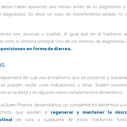
s deben haber aparecido seis meses antes de su diagnóstico y
 diagnóstico. Es decir, un caso de estreñimiento aislado no 
ones son acuosas o sueltas. Al igual que en el trastorno an
 este el síntoma principal. Uno de los criterios de diagnóstico
eposiciones en forma de diarrea.
as
 dependerá de cuál sea el trastorno que se presente y, basán
 se pueden recibir unas indicaciones u otras. Suelen recome
ios en la dieta y en algunos casos complementos alimenticios.
lusQuam Pharma, desarrollamos un complemento alimenticio a b
ióticos que ayudan a
regenerar y mantener la micro
stinal
de cara a cualquiera de estos trastornos funci