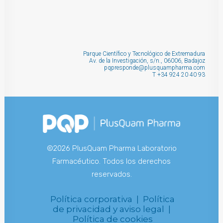
Parque Científico y Tecnológico de Extremadura
Av. de la Investigación, s/n., 06006, Badajoz
pqpresponde@plusquampharma.com
T
+34 924 20 40 93
©2026 PlusQuam Pharma Laboratorio
Farmacéutico. Todos los derechos
reservados.
Política corporativa |
Política
de privacidad y aviso legal |
Política de cookies