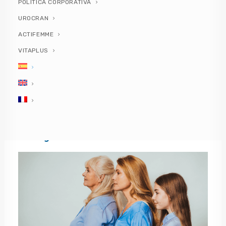
¿Cómo cambia la microbiota vaginal a lo largo
POLÍTICA CORPORATIVA
de la vida de una mujer?
UROCRAN
Consejos para mantener una microbiota vaginal
sana a cualquier edad
ACTIFEMME
Uso de probióticos
VITAPLUS
¿Cómo cambia la
microbiota vaginal a lo
largo de la vida de una
mujer?