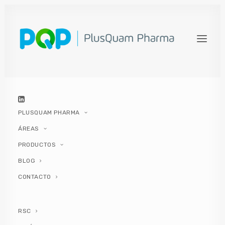
¿CÓMO CAMBIA LA
MICROBIOTA VAGINAL A LO
LARGO DE LA VIDA DE UNA
MUJER?
24 OCTUBRE, 2024
|
IN
SIN CATEGORIZAR
,
HIGIENE ÍNTIMA
,
SALUD
,
PLUSQUAM PHARMA
MUJER
|
BY
PLUSQUAM PHARMA
ÁREAS
PRODUCTOS
BLOG
CONTACTO
Contenidos del artículo
RSC