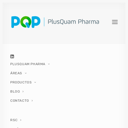
MENOPAUSIA EN PRIMERA
PERSONA: SÍNTOMAS QUE
CAMBIAN TU VIDA
4 JULIO, 2025
|
IN
SALUD Y BIENESTAR
,
MENOPAUSIA
,
SALUD DE LA
MUJER
,
MUJER
,
SALUD
|
BY
PLUSQUAM PHARMA
PLUSQUAM PHARMA
ÁREAS
PRODUCTOS
BLOG
CONTACTO
Hace unos cinco años empecé a notar que algo
estaba cambiando en mi cuerpo. Al principio
RSC
disminuyó la duración de los ciclos menstruales;