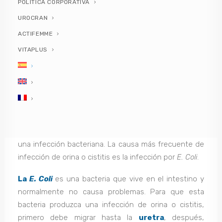
POLÍTICA CORPORATIVA
UROCRAN
ACTIFEMME
VITAPLUS
La infección de orina o cistitis postcoital
es la
inflamación aguda o crónica de la vejiga producida por
una infección bacteriana. La causa más frecuente de
infección de orina o cistitis es la infección por
E. Coli
.
La
E. Coli
es una bacteria que vive en el intestino y
normalmente no causa problemas. Para que esta
bacteria produzca una infección de orina o cistitis,
primero debe migrar hasta la
uretra
, después,