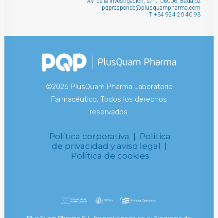
Av. de la Investigación, s/n., 06006, Badajoz
pqpresponde@plusquampharma.com
T
+34 924 20 40 93
©2026 PlusQuam Pharma Laboratorio
Farmacéutico. Todos los derechos
reservados.
Política corporativa |
Política
de privacidad y aviso legal |
Política de cookies