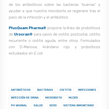
de los antibióticos sobre las bacterias “buenas” y
ayudan a que nuestra microbiota se regenere tras el
paso de la infección y el antibiótico.
PlusQuam Pharma®
propone la línea de probióticos
de
Urocran®
para casos de cistitis postcoital, cistitis
recurrente o cistitis aguda, entre otros. Formulados
con D-Manosa, Arándano rojo y probióticos
estudiados en
E.coli
.
ANTIBIÓTICOS
BACTERIAS
CISTITIS
INFECCIONES
INFECCIÓN DE ORINA
MICROBIOTA
MUJER
PH VAGINAL
SALUD
SEXO
SISTEMA INMUNITARIO