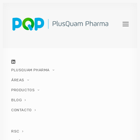
DISTENSIÓN ABDOMINAL
FUNCIONAL
4 AGOSTO, 2021
|
IN
DIGESTIVO
|
BY
PLUSQUAM PHARMA
PLUSQUAM PHARMA
ÁREAS
PRODUCTOS
BLOG
CONTACTO
¿Qué es la distensión
abdominal funcional?
RSC