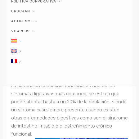
POLÍTICA CORPORATIVA
La distensión abdominal funcional se define como la
UROCRAN
presencia recurrente de sensación de hinchazón o de
ACTIFEMME
aumento de la tensión abdominal.
VITAPLUS
La distensión abdominal puede ser subjetiva, si el/la
paciente solamente nota la sensación de distensión
u objetiva, si la distensión abdominal puede
apreciarse y aunque es frecuente que se den en
conjunto, no siempre sucede.
La distensión abdominal funcional es uno de los
síntomas digestivos más comunes, se estima que
puede afectar hasta a un 20% de la población, siendo
un síntoma casi siempre presente cuando existen
otras enfermedades digestivas como son el síndrome
de intestino irritable o el estreñimiento crónico
funcional.