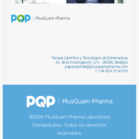
Parque Científico y Tecnológico de Extremadura
Av. de la Investigación, s/n., 06006, Badajoz
pqpresponde@plusquampharma.com
T
+34 924 20 40 93
©2026 PlusQuam Pharma Laboratorio
Farmacéutico. Todos los derechos
reservados.