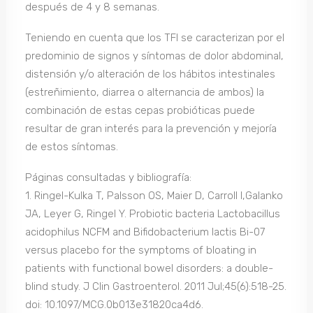
después de 4 y 8 semanas.
Teniendo en cuenta que los TFI se caracterizan por el
predominio de signos y síntomas de dolor abdominal,
distensión y/o alteración de los hábitos intestinales
(estreñimiento, diarrea o alternancia de ambos) la
combinación de estas cepas probióticas puede
resultar de gran interés para la prevención y mejoría
de estos síntomas.
Páginas consultadas y bibliografía:
1. Ringel-Kulka T, Palsson OS, Maier D, Carroll I,Galanko
JA, Leyer G, Ringel Y. Probiotic bacteria Lactobacillus
acidophilus NCFM and Bifidobacterium lactis Bi-07
versus placebo for the symptoms of bloating in
patients with functional bowel disorders: a double-
blind study. J Clin Gastroenterol. 2011 Jul;45(6):518-25.
doi: 10.1097/MCG.0b013e31820ca4d6.