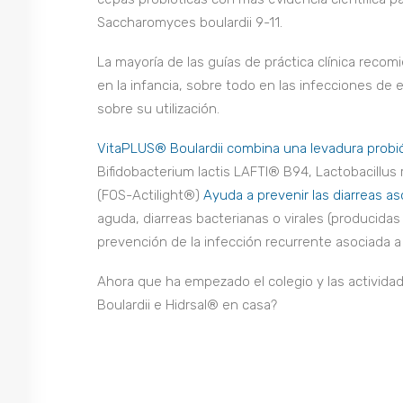
Saccharomyces boulardii 9-11.
La mayoría de las guías de práctica clínica recom
en la infancia, sobre todo en las infecciones de e
sobre su utilización.
VitaPLUS® Boulardii combina una levadura probió
Bifidobacterium lactis LAFTI® B94, Lactobacillus
(FOS-Actilight®)
Ayuda a prevenir las diarreas as
aguda, diarreas bacterianas o virales (producidas p
prevención de la infección recurrente asociada a C
Ahora que ha empezado el colegio y las activid
Boulardii e Hidrsal® en casa?