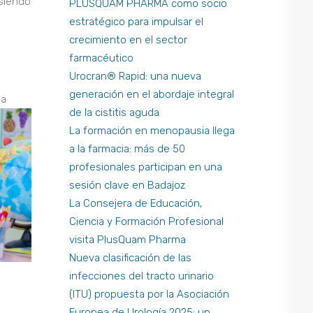
 siendo
PLUSQUAM PHARMA como socio
estratégico para impulsar el
crecimiento en el sector
farmacéutico
Urocran® Rapid: una nueva
generación en el abordaje integral
la
de la cistitis aguda
La formación en menopausia llega
a la farmacia: más de 50
profesionales participan en una
sesión clave en Badajoz
La Consejera de Educación,
Ciencia y Formación Profesional
visita PlusQuam Pharma
Nueva clasificación de las
infecciones del tracto urinario
(ITU) propuesta por la Asociación
Europea de Urología 2025: un