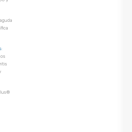
 aguda
ífica
s:
dos
itis
y
plus®