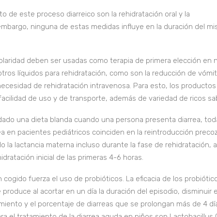
o de este proceso diarreico son la rehidratación oral y la
embargo, ninguna de estas medidas influye en la duración del mi
molaridad deben ser usadas como terapia de primera elección en 
otros líquidos para rehidratación, como son la reducción de vómi
ecesidad de rehidratación intravenosa. Para esto, los productos
acilidad de uso y de transporte, además de variedad de ricos sa
ado una dieta blanda cuando una persona presenta diarrea, tod
ea en pacientes pediátricos coinciden en la reintroducción precoz
o la lactancia materna incluso durante la fase de rehidratación, a
idratación inicial de las primeras 4-6 horas.
 cogido fuerza el uso de probióticos. La eficacia de los probiótic
 produce al acortar en un día la duración del episodio, disminuir e
iento y el porcentaje de diarreas que se prolongan más de 4 dí
ra el tratamiento de la diarrea aguda en niños son Lactobacillus