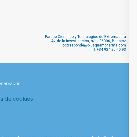
PARTNERING
Parque Científico y Tecnológico de Extremadura
Av. de la Investigación, s/n., 06006, Badajoz
pqpresponde@plusquampharma.com
T
+34 924 20 40 93
eservados.
ca de cookies