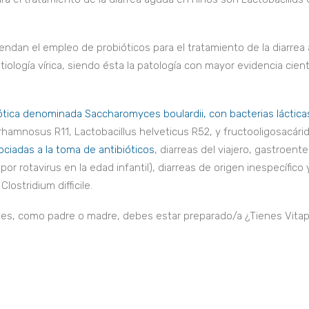
iendan el empleo de probióticos para el tratamiento de la diarrea
tiología vírica, siendo ésta la patología con mayor evidencia cient
tica denominada Saccharomyces boulardii, con bacterias láctica
 rhamnosus R11, Lactobacillus helveticus R52, y fructooligosacári
ociadas a la toma de antibióticos
, diarreas del viajero, gastroenter
or rotavirus en la edad infantil), diarreas de origen inespecífico 
lostridium difficile.
ades, como padre o madre, debes estar preparado/a ¿Tienes Vita