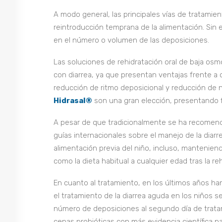
A modo general, las principales vías de tratamient
reintroducción temprana de la alimentación. Sin 
en el número o volumen de las deposiciones.
Las soluciones de rehidratación oral de baja os
con diarrea, ya que presentan ventajas frente a 
reducción de ritmo deposicional y reducción de n
Hidrasal®
son una gran elección, presentando f
A pesar de que tradicionalmente se ha recomend
guías internacionales sobre el manejo de la diarr
alimentación previa del niño, incluso, manteniend
como la dieta habitual a cualquier edad tras la reh
En cuanto al tratamiento, en los últimos años han
el tratamiento de la diarrea aguda en los niños se
número de deposiciones al segundo día de tratam
cepas probióticas con más evidencia científica pa