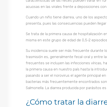
características de las heces pueden variar en fun
acuosas en las virales frente a deposiciones con
Cuando un niño tiene diarrea, uno de los aspect
presenta, pues las consecuencias pueden llegar 
Se trata de la primera causa de hospitalización e
misma en este grupo de edad de 0,5-2 episodios 
Su incidencia suele ser más frecuente durante l
trasmisión es, generalmente fecal-oral y entre l
frecuentes se incluyen las infecciones víricas, ha
la primera causa en nuestro país hasta la introdu
pasando a ser el norovirus el agente principal en
bacterias más frecuentemente encontrados son
Salmonella. La diarrea producida por parásitos 
¿Cómo tratar la diarr