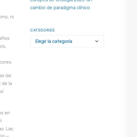
cambio de paradigma clínico
smo, ni
CATEGORIES
niños
Categories
tos,
bores.
as las
 de la
sí
os en
l
as. Las
 GG y