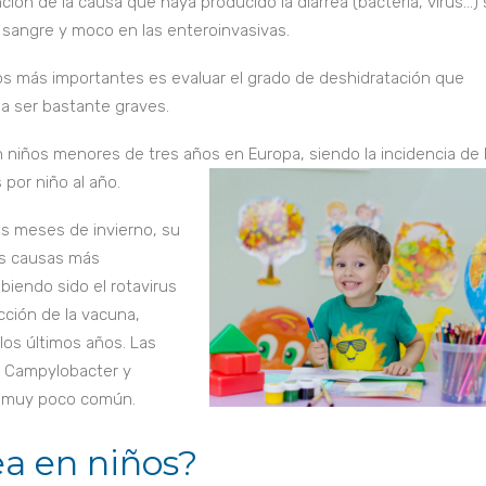
ción de la causa que haya producido la diarrea (bacteria, virus…)
 sangre y moco en las enteroinvasivas.
os más importantes es evaluar el grado de deshidratación que
a ser bastante graves.
n niños menores de tres años en Europa, siendo la incidencia de 
por niño al año.
os meses de invierno, su
as causas más
biendo sido el rotavirus
cción de la vacuna,
 los últimos años. Las
 Campylobacter y
es muy poco común.
ea en niños?