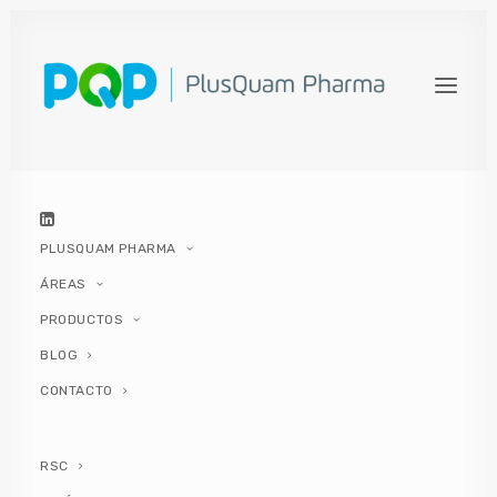
ANTIBIÓTICOS PARA TRATAR
LAS CISTITIS
22 MARZO, 2022
|
IN
CISTITIS
|
BY
PLUSQUAM PHARMA
PLUSQUAM PHARMA
ÁREAS
PRODUCTOS
BLOG
CONTACTO
Contenidos del artículo
RSC