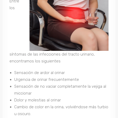
Entre
los
síntomas de las infecciones del tracto urinario,
encontramos los siguientes
Sensación de ardor al orinar
Urgencia de orinar frecuentemente
Sensación de no vaciar completamente la vejiga al
miccionar
Dolor y molestias al orinar
Cambio de color en la orina, volviéndose más turbio
u oscuro.