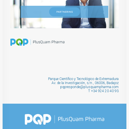
PARTNERING
Parque Científico y Tecnológico de Extremadura
Av. de la Investigación, s/n., 06006, Badajoz
pqpresponde@plusquampharma.com
T
+34 924 20 40 93