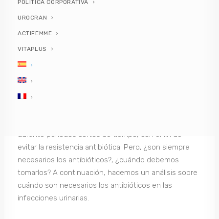
Antibióticos para tratar las cistitis
POLÍTICA CORPORATIVA
¿Cómo se produce una infección de orina?
UROCRAN
¿Cuándo son necesarios los antibióticos para
tratar las cistitis?
ACTIFEMME
VITAPLUS
Antibióticos para tratar
las cistitis
Si has tenido una cistitis en alguna ocasión, sabrás
que el tratamiento habitual es el uso de antibióticos
durante periodos cortos de tiempo, con el fin de
evitar la resistencia antibiótica. Pero, ¿son siempre
necesarios los antibióticos?, ¿cuándo debemos
tomarlos? A continuación, hacemos un análisis sobre
cuándo son necesarios los antibióticos en las
infecciones urinarias.