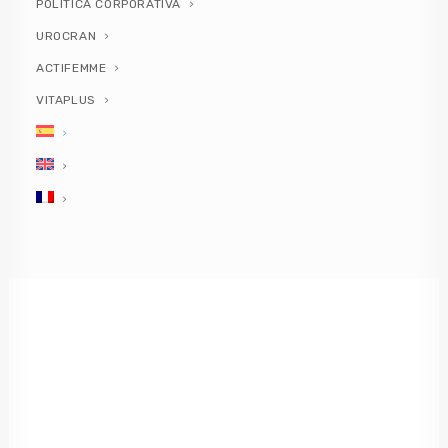
POLÍTICA CORPORATIVA
UROCRAN
by PlusQuam Pharma
ACTIFEMME
VITAPLUS
Salir de viaje:
recomendaciones para