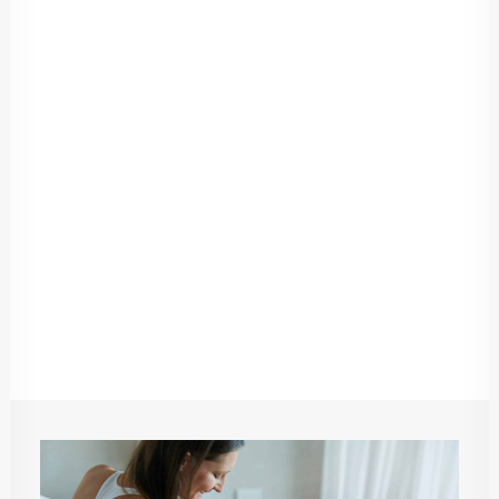
evitar problemas
intestinales
Salir de viaje: recomendaciones para evitar
problemas intestinales Pensar en las
vacaciones a veces no nos pone tan
contentas, pues nos resulta…
by PlusQuam Pharma