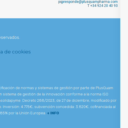
pqpresponde@plusquampharma.com
T
+34 924 20 40 93
eservados.
ca de cookies
tificación de normas y sistemas de gestión por parte de PlusQuam
un sistema de gestión de la innovación conforme a la norma ISO
solidapyme. Decreto 288/2023, de 27 de diciembre, modificado por
. Inversión: 4.775€, subvención concedida: 3.820€, cofinanciada al
85% por la Unión Europea.
+ INFO