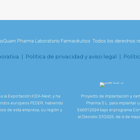
sQuam Pharma Laboratorio Farmacéutico. Todos los derechos r
porativa |
Política de privacidad y aviso legal |
Políti
a la Exportación ICEX-Next, y ha
Proyecto de implantación y cer
 Fondos europeos FEDER, habiendo
Pharma S.L. para implantar 
ico de esta empresa, su región y
56001:2024 bajo el programa Con
el Decreto 37/2025, de 6 de mayo