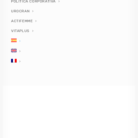
POLÍTICA CORPORATIVA
al "cole"
UROCRAN
ACTIFEMME
by PlusQuam Pharma
VITAPLUS