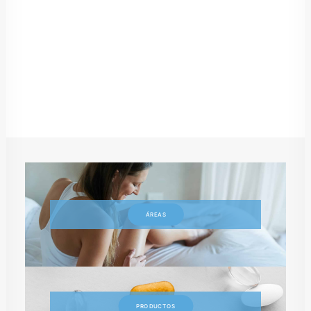
productos que se adaptan a las…
by PlusQuam Pharma
ÁREAS
PRODUCTOS