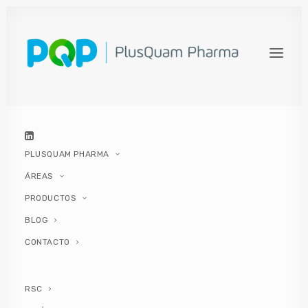
PROSTATITIS: SÍNTOMAS,
CAUSAS, FACTORES DE RIESGO
Y CONSEJOS
12 DICIEMBRE, 2024
|
IN
CISTITIS
,
UROCRAN
,
GAMA UROCRAN
,
SALUD
|
BY
PLUSQUAM PHARMA
PLUSQUAM PHARMA
ÁREAS
PRODUCTOS
BLOG
CONTACTO
RSC